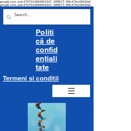
google.com, pub-6707014694854347, DIRECT, f08c47fec0942fa0
google.com, pub-6707014694854347, DIRECT, f08c47fec0942fa0
Politi
că de
confid
ențiali
tate
Termeni si conditii