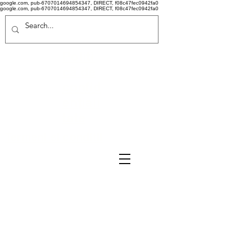
google.com, pub-6707014694854347, DIRECT, f08c47fec0942fa0
google.com, pub-6707014694854347, DIRECT, f08c47fec0942fa0
Politi
că de
confid
ențiali
tate
Termeni si conditii