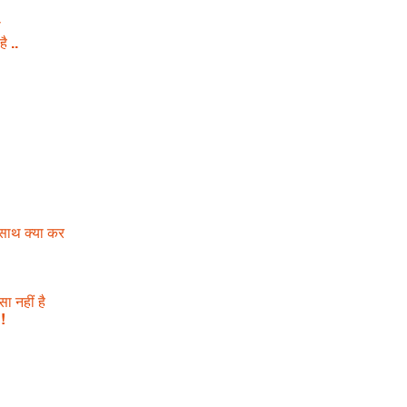
ा
ै ..
रे साथ क्या कर
सा नहीं है
!